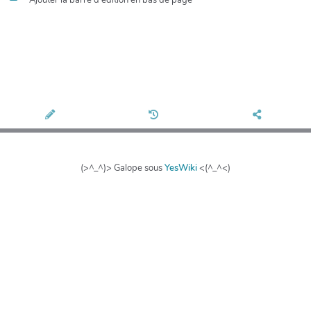
(>^_^)> Galope sous
YesWiki
<(^_^<)