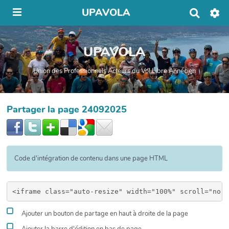
UPAVOLA
R
e
c
h
UPAVOLA
e
r
c
Union des Professionnels Acteurs du Vol Libre Annécien
h
e
r
Partager la page 24092025
Code d'intégration de contenu dans une page HTML
Ajouter un bouton de partage en haut à droite de la page
Ajouter la barre d'édition en bas de page