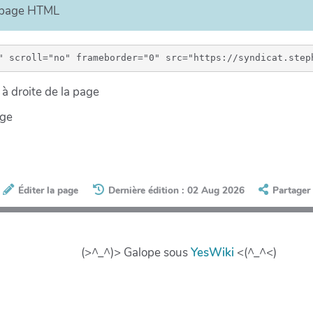
e page HTML
à droite de la page
age
Éditer la page
Dernière édition : 02 Aug 2026
Partager
(>^_^)> Galope sous
YesWiki
<(^_^<)