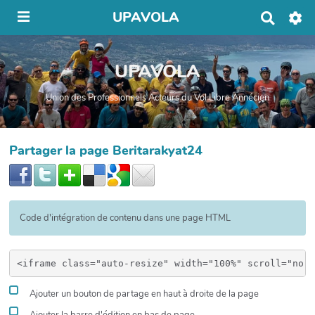
UPAVOLA
R
e
c
h
UPAVOLA
e
r
c
Union des Professionnels Acteurs du Vol Libre Annécien
h
e
r
Partager la page Beritarakyat24
Code d'intégration de contenu dans une page HTML
Ajouter un bouton de partage en haut à droite de la page
Ajouter la barre d'édition en bas de page