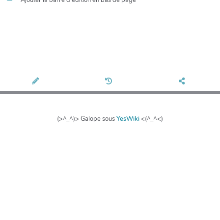
(>^_^)> Galope sous
YesWiki
<(^_^<)