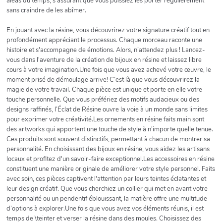
aléas du temps, s'assurant que vous puissiez les porter régulièrement
sans craindre de les abîmer.
En jouant avec la résine, vous découvrirez votre signature créatif tout en
profondément appréciant le processus. Chaque morceau raconte une
histoire et s'accompagne de émotions. Alors, n’attendez plus ! Lancez-
vous dans l'aventure de la création de bijoux en résine et laissez libre
cours à votre imagination.Une fois que vous avez achevé votre œuvre, le
moment prisé de démoulage arrive! C’est là que vous découvrirez la
magie de votre travail. Chaque pièce est unique et porte en elle votre
touche personnelle. Que vous préfériez des motifs audacieux ou des
designs raffinés, l’Éclat de Résine ouvre la voie à un monde sans limites
pour exprimer votre créativité.Les ornements en résine faits main sont
des artworks qui apportent une touche de style à n'importe quelle tenue.
Ces produits sont souvent distinctifs, permettant à chacun de montrer sa
personnalité. En choisissant des bijoux en résine, vous aidez les artisans
locaux et profitez d'un savoir-faire exceptionnel.Les accessoires en résine
constituent une manière originale de améliorer votre style personnel. Faits
avec soin, ces pièces captivent l'attention par leurs teintes éclatantes et
leur design créatif. Que vous cherchiez un collier qui met en avant votre
personnalité ou un pendentif éblouissant, la matière offre une multitude
d’options à explorer.Une fois que vous avez vos éléments réunis, il est
temps de \teinter et verser la résine dans des moules. Choisissez des