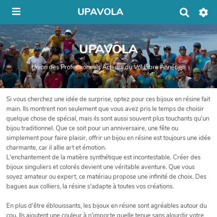
UPAVOLA
R
e
c
h
UPAVOLA
e
r
c
Union des Professionnels Acteurs du Vol Libre Annécien
h
e
r
Si vous cherchez une idée de surprise, optez pour ces bijoux en résine fait
main. Ils montrent non seulement que vous avez pris le temps de choisir
quelque chose de spécial, mais ils sont aussi souvent plus touchants qu'un
bijou traditionnel. Que ce soit pour un anniversaire, une fête ou
simplement pour faire plaisir, offrir un bijou en résine est toujours une idée
charmante, car il allie art et émotion.
L'enchantement de la matière synthétique est incontestable. Créer des
bijoux singuliers et colorés devient une véritable aventure. Que vous
soyez amateur ou expert, ce matériau propose une infinité de choix. Des
bagues aux colliers, la résine s'adapte à toutes vos créations.
En plus d'être éblouissants, les bijoux en résine sont agréables autour du
cou. Ils ajoutent une couleur à n'importe quelle tenue sans alourdir votre