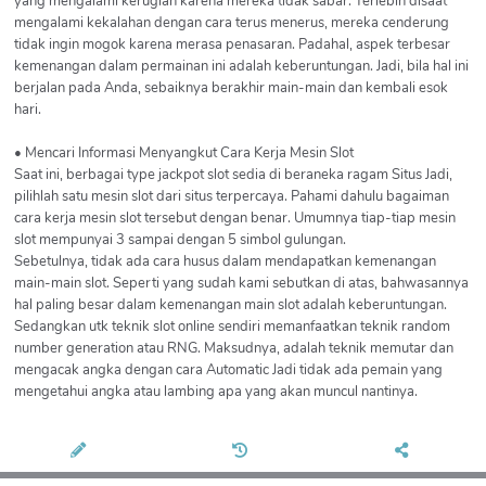
yang mengalami kerugian karena mereka tidak sabar. Terlebih disaat
mengalami kekalahan dengan cara terus menerus, mereka cenderung
tidak ingin mogok karena merasa penasaran. Padahal, aspek terbesar
kemenangan dalam permainan ini adalah keberuntungan. Jadi, bila hal ini
berjalan pada Anda, sebaiknya berakhir main-main dan kembali esok
hari.
• Mencari Informasi Menyangkut Cara Kerja Mesin Slot
Saat ini, berbagai type jackpot slot sedia di beraneka ragam Situs Jadi,
pilihlah satu mesin slot dari situs terpercaya. Pahami dahulu bagaiman
cara kerja mesin slot tersebut dengan benar. Umumnya tiap-tiap mesin
slot mempunyai 3 sampai dengan 5 simbol gulungan.
Sebetulnya, tidak ada cara husus dalam mendapatkan kemenangan
main-main slot. Seperti yang sudah kami sebutkan di atas, bahwasannya
hal paling besar dalam kemenangan main slot adalah keberuntungan.
Sedangkan utk teknik slot online sendiri memanfaatkan teknik random
number generation atau RNG. Maksudnya, adalah teknik memutar dan
mengacak angka dengan cara Automatic Jadi tidak ada pemain yang
mengetahui angka atau lambing apa yang akan muncul nantinya.