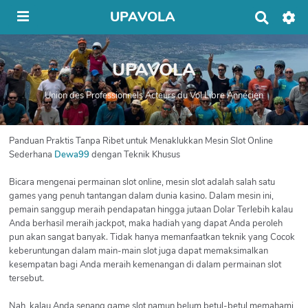
UPAVOLA
R
e
c
h
UPAVOLA
e
r
c
Union des Professionnels Acteurs du Vol Libre Annécien
h
e
r
Panduan Praktis Tanpa Ribet untuk Menaklukkan Mesin Slot Online
Sederhana
Dewa99
dengan Teknik Khusus
Bicara mengenai permainan slot online, mesin slot adalah salah satu
games yang penuh tantangan dalam dunia kasino. Dalam mesin ini,
pemain sanggup meraih pendapatan hingga jutaan Dolar Terlebih kalau
Anda berhasil meraih jackpot, maka hadiah yang dapat Anda peroleh
pun akan sangat banyak. Tidak hanya memanfaatkan teknik yang Cocok
keberuntungan dalam main-main slot juga dapat memaksimalkan
kesempatan bagi Anda meraih kemenangan di dalam permainan slot
tersebut.
Nah, kalau Anda senang game slot namun belum betul-betul memahami