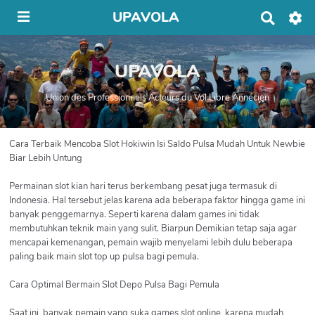
UPAVOLA
R
e
c
h
UPAVOLA
e
r
c
Union des Professionnels Acteurs du Vol Libre Annécien
h
e
r
Cara Terbaik Mencoba Slot Hokiwin Isi Saldo Pulsa Mudah Untuk Newbie
Biar Lebih Untung
Permainan slot kian hari terus berkembang pesat juga termasuk di
Indonesia. Hal tersebut jelas karena ada beberapa faktor hingga game ini
banyak penggemarnya. Seperti karena dalam games ini tidak
membutuhkan teknik main yang sulit. Biarpun Demikian tetap saja agar
mencapai kemenangan, pemain wajib menyelami lebih dulu beberapa
paling baik main slot top up pulsa bagi pemula.
Cara Optimal Bermain Slot Depo Pulsa Bagi Pemula
Saat ini, banyak pemain yang suka games slot online, karena mudah