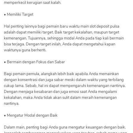
memperkecil kerugian saat kalah.
• Memiliki Target
Hal penting lainnya bagi pemain baru waktu main slot deposit pulsa
adalah dapat memiliki target. Baik target kekalahan, maupun target
kemenangan. Tujuannya, sehingga modal Anda pada tiap kali bermain
bisa terjaga. Dengan target inilah, Anda dapat mengetahui kapan
waktunya guna berhenti.
• Bermain dengan Fokus dan Sabar
Bagi pemain pemula, alangkah lebih baik apabila Anda memainkan
dengan konsentrasi dan juga sabar meski dalam waktu yang terbilang
cukup lama. Sebab, hal ini dapat mempengaruhi kemenangan nantinya.
Dengan menjaga kesabaran dan juga emosi saat Anda mengalami
kekalahan, maka Anda tidak akan sulit dalam meraih kemenangan
nantinya.
• Mengatur Modal dengan Baik
Dalam main, penting bagi Anda guna mengatur keuangan dengan baik.