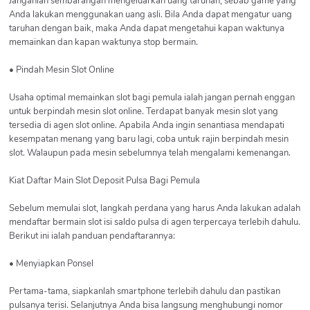
Janganlah sembarangan mengeluarkan uang taruhan, sebab game yang
Anda lakukan menggunakan uang asli. Bila Anda dapat mengatur uang
taruhan dengan baik, maka Anda dapat mengetahui kapan waktunya
memainkan dan kapan waktunya stop bermain.
• Pindah Mesin Slot Online
Usaha optimal memainkan slot bagi pemula ialah jangan pernah enggan
untuk berpindah mesin slot online. Terdapat banyak mesin slot yang
tersedia di agen slot online. Apabila Anda ingin senantiasa mendapati
kesempatan menang yang baru lagi, coba untuk rajin berpindah mesin
slot. Walaupun pada mesin sebelumnya telah mengalami kemenangan.
Kiat Daftar Main Slot Deposit Pulsa Bagi Pemula
Sebelum memulai slot, langkah perdana yang harus Anda lakukan adalah
mendaftar bermain slot isi saldo pulsa di agen terpercaya terlebih dahulu.
Berikut ini ialah panduan pendaftarannya:
• Menyiapkan Ponsel
Pertama-tama, siapkanlah smartphone terlebih dahulu dan pastikan
pulsanya terisi. Selanjutnya Anda bisa langsung menghubungi nomor