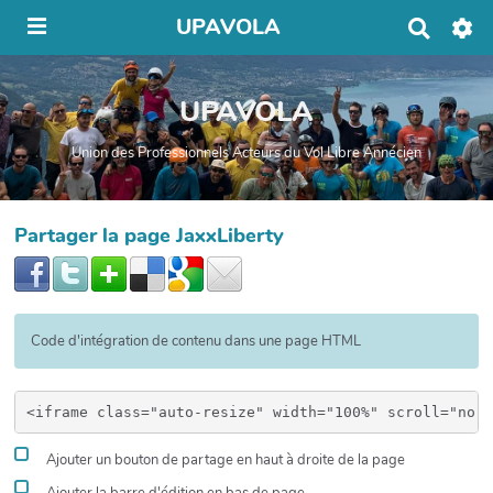
UPAVOLA
R
e
c
h
UPAVOLA
e
r
c
Union des Professionnels Acteurs du Vol Libre Annécien
h
e
r
Partager la page JaxxLiberty
Code d'intégration de contenu dans une page HTML
Ajouter un bouton de partage en haut à droite de la page
Ajouter la barre d'édition en bas de page