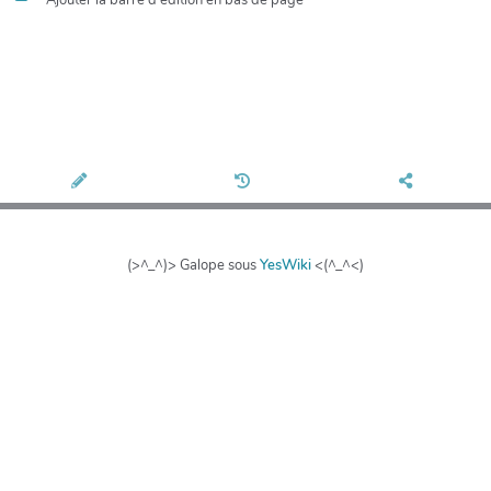
(>^_^)> Galope sous
YesWiki
<(^_^<)