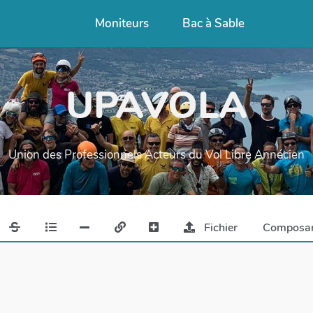
Moniteurs
Bac à Sable
UPAVOLA
Union des Professionnels Acteurs du Vol Libre Annécien
Fichier
Composa