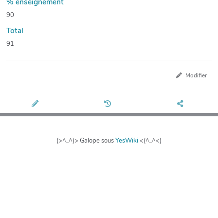
% enseignement
90
Total
91
Modifier
(>^_^)> Galope sous
YesWiki
<(^_^<)