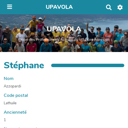
UPAVOLA
R
e
c
h
UPAVOLA
e
r
c
Union des Professionnels Acteurs du Vol Libre Annécien
h
e
r
Stéphane
Nom
Azzopardi
Code postal
Lathuile
Ancienneté
1