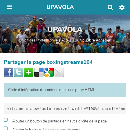
UPAVOLA
R
e
c
h
UPAVOLA
e
r
c
Union des Professionnels Acteurs du Vol Libre Annécien
h
e
r
Partager la page boxingstreams104
Code d'intégration de contenu dans une page HTML
Ajouter un bouton de partage en haut à droite de la page
Ajouter la barre d'édition en bas de page