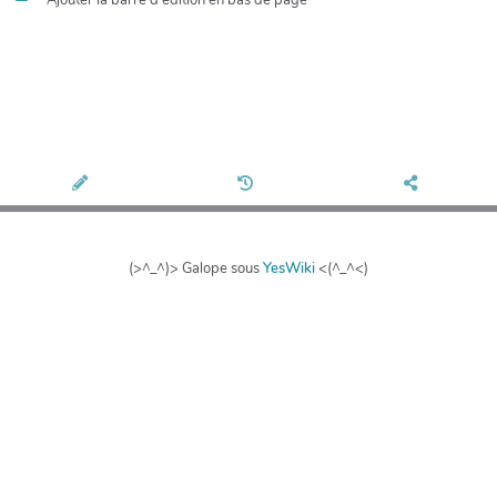
(>^_^)> Galope sous
YesWiki
<(^_^<)