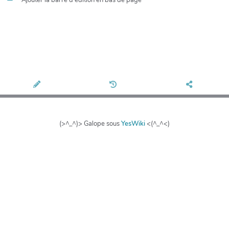
(>^_^)> Galope sous
YesWiki
<(^_^<)