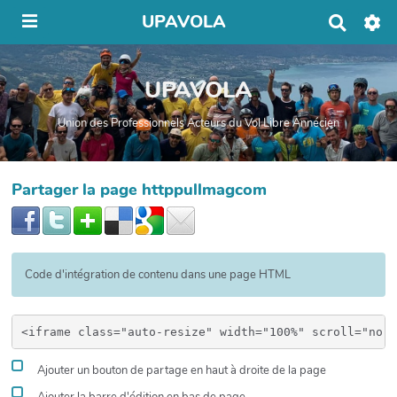
UPAVOLA
R
e
c
h
UPAVOLA
e
r
c
Union des Professionnels Acteurs du Vol Libre Annécien
h
e
r
Partager la page httppullmagcom
Code d'intégration de contenu dans une page HTML
Ajouter un bouton de partage en haut à droite de la page
Ajouter la barre d'édition en bas de page