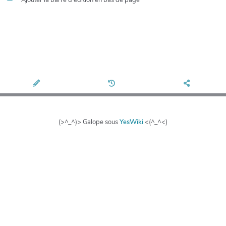
(>^_^)> Galope sous
YesWiki
<(^_^<)