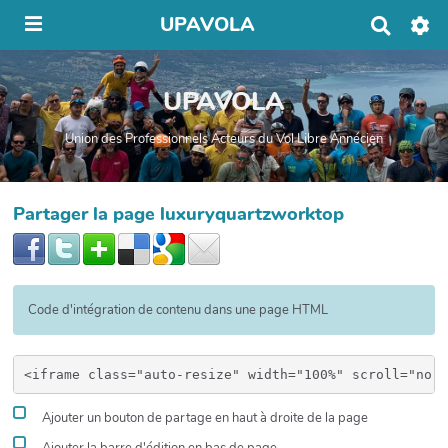
UPAVOLA
R
e
c
h
UPAVOLA
e
r
c
Union des Professionnels Acteurs du Vol Libre Annécien
h
e
r
Partager la page luxuryquartzworktop
Code d'intégration de contenu dans une page HTML
Ajouter un bouton de partage en haut à droite de la page
Ajouter la barre d'édition en bas de page