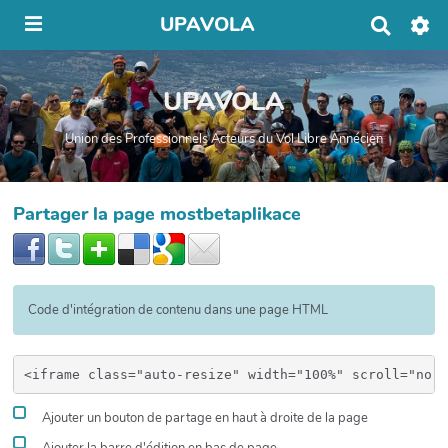
UPAVOLA
R
e
c
h
UPAVOLA
e
r
c
Union des Professionnels Acteurs du Vol Libre Annécien
h
e
r
Partager la page mostbetaplikace
Code d'intégration de contenu dans une page HTML
Ajouter un bouton de partage en haut à droite de la page
Ajouter la barre d'édition en bas de page