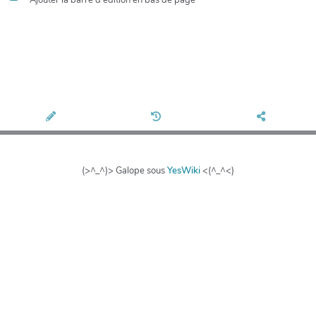
(>^_^)> Galope sous
YesWiki
<(^_^<)