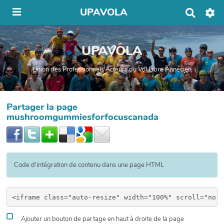
UPAVOLA
R
e
c
h
UPAVOLA
e
r
c
Union des Professionnels Acteurs du Vol Libre Annécien
h
e
r
Partager la page
mushroomgummiesforfocuscanada
Code d'intégration de contenu dans une page HTML
Ajouter un bouton de partage en haut à droite de la page