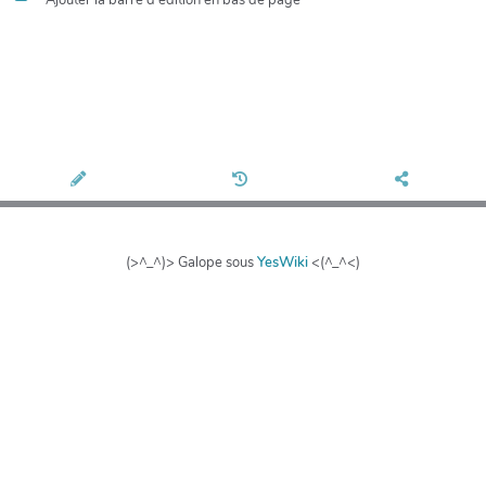
(>^_^)> Galope sous
YesWiki
<(^_^<)