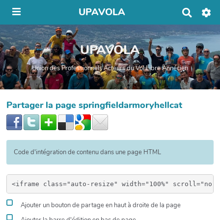
UPAVOLA
R
e
c
h
UPAVOLA
e
r
c
Union des Professionnels Acteurs du Vol Libre Annécien
h
e
r
Partager la page springfieldarmoryhellcat
Code d'intégration de contenu dans une page HTML
Ajouter un bouton de partage en haut à droite de la page
Ajouter la barre d'édition en bas de page